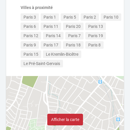
Villes à proximité
Paris 3
Paris 1
Paris 5
Paris 2
Paris 10
Paris 6
Paris 11
Paris 20
Paris 13
Paris 12
Paris 14
Paris 7
Paris 19
Paris 9
Paris 17
Paris 18
Paris 8
Paris 15
Le Kremlin-Bicêtre
Le Pré-Saint-Gervais
Afficher la carte