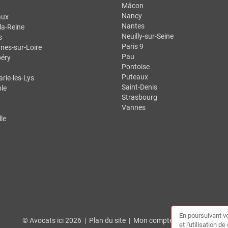
Mâcon
Nancy
aux
Nantes
la-Reine
Neuilly-sur-Seine
s
Paris 9
nes-sur-Loire
Pau
éry
Pontoise
Puteaux
ie-les-Lys
Saint-Denis
le
Strasbourg
t
Vannes
le
En poursuivant vo
© Avocats ici 2026 |
Plan du site
|
Mon compte
|
Contact
et l'utilisation 