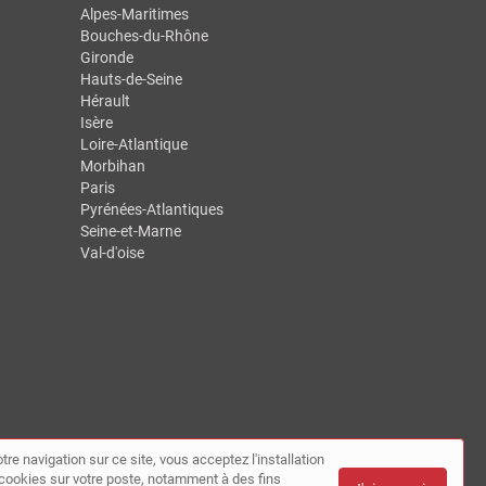
Alpes-Maritimes
Bouches-du-Rhône
Gironde
Hauts-de-Seine
Hérault
Isère
Loire-Atlantique
Morbihan
Paris
Pyrénées-Atlantiques
Seine-et-Marne
Val-d'oise
tre navigation sur ce site, vous acceptez l'installation
de cookies sur votre poste, notamment à des fins