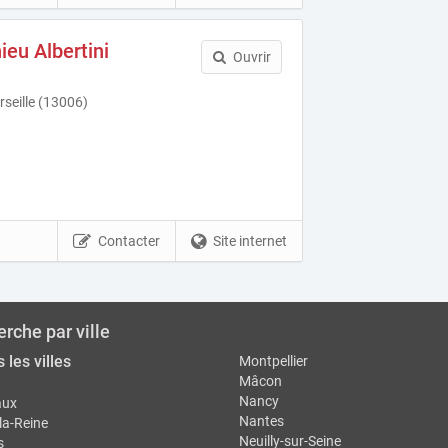
ieu Albertini
Ouvrir
seille (13006)
Contacter
Site internet
rche par ville
 les villes
Montpellier
Mâcon
Nancy
aux
Nantes
la-Reine
Neuilly-sur-Seine
s