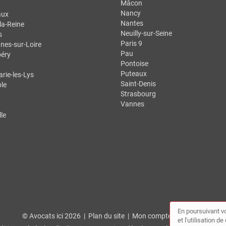
Mâcon
Nancy
aux
Nantes
la-Reine
Neuilly-sur-Seine
s
Paris 9
nes-sur-Loire
Pau
éry
Pontoise
Puteaux
ie-les-Lys
Saint-Denis
le
Strasbourg
t
Vannes
le
En poursuivant vo
© Avocats ici 2026 |
Plan du site
|
Mon compte
|
Contact
et l'utilisation 