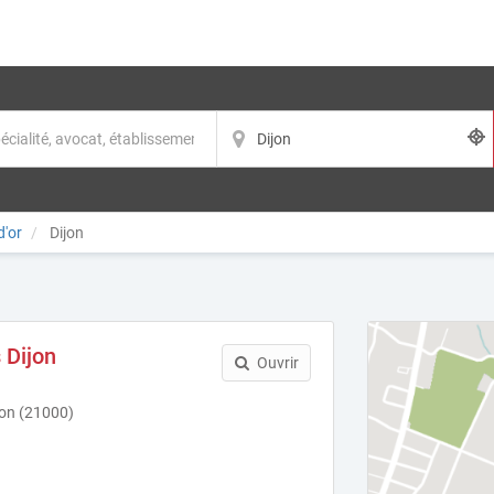
d'or
Dijon
 Dijon
Ouvrir
jon (21000)