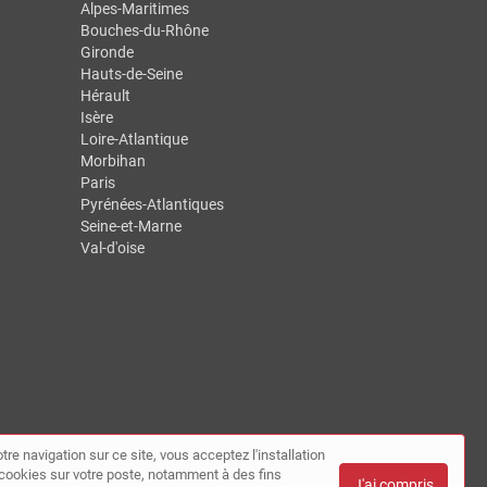
Alpes-Maritimes
Bouches-du-Rhône
Gironde
Hauts-de-Seine
Hérault
Isère
Loire-Atlantique
Morbihan
Paris
Pyrénées-Atlantiques
Seine-et-Marne
Val-d'oise
tre navigation sur ce site, vous acceptez l'installation
de cookies sur votre poste, notamment à des fins
J'ai compris