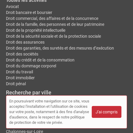
Toutes les activités
Avocat
Droit bancaire et boursier
Droit commercial, des affaires et de la concurrence
Droit de la famille, des personnes et de leur patrimoine
Droit de la propriété intellectuelle
Droit de la sécurité sociale et de la protection sociale
Droit des assurances
Droit des garanties, des suretés et des mesures d’exécution
Droit des sociétés
Droit du crédit et de la consommation
Droit du dommage corporel
Droit du travail
Droit immobilier
Droit pénal
Recherche par ville
Toutes les villes
En poursuivant votre navigation sur ce site, vous
acceptez l'installation et l'utilisation de cookies
Auray
sur votre poste, notamment à des fins d'analyse
J'ai compris
Bordeaux
d'audience, dans le respect de notre politique
Bourg-la-Reine
de protection de votre vie privée.
Cannes
Chalonnes-sur-Loire