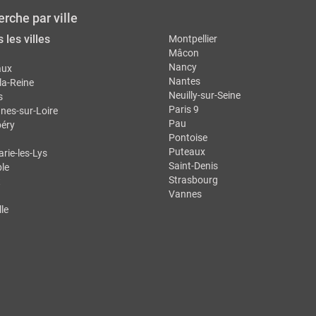
rche par ville
 les villes
Montpellier
Mâcon
Nancy
aux
Nantes
la-Reine
Neuilly-sur-Seine
s
Paris 9
nes-sur-Loire
Pau
éry
Pontoise
Puteaux
ie-les-Lys
Saint-Denis
le
Strasbourg
t
Vannes
le