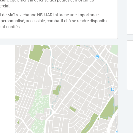
 assure également la défense des petites et moyennes
rcial.
binet de Maître Jehanne NEJJARI attache une importance
ersonnalisé, accessible, combatif et à se rendre disponible
ont confiés.