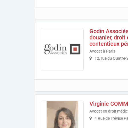
Godin Associés
douanier, droit
contentieux pé
Avocat à Paris
12, rue du Quatre-
Virginie COM
Avocat en droit médic
4 Rue de Trévise Pa